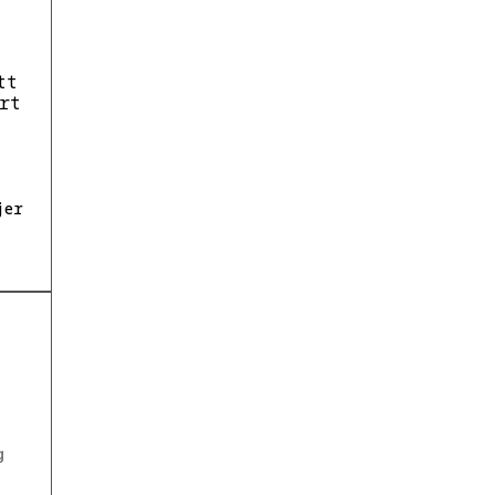
tt
rt
jer
g
t