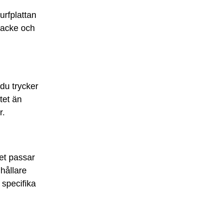
urfplattan
nacke och
 du trycker
tet än
r.
vet passar
 hållare
 specifika