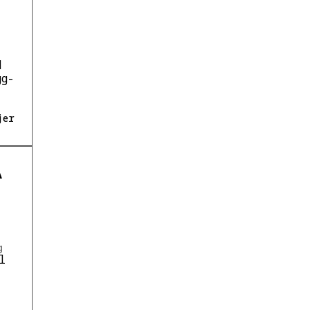
d
gg-
jer
A
g
l