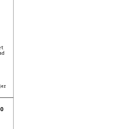
et
ad
jer
.0