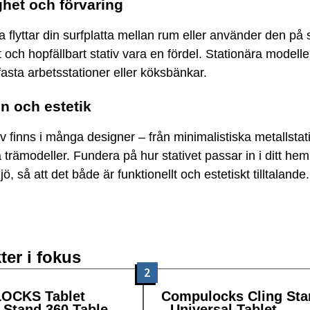
ghet och förvaring
 flyttar din surfplatta mellan rum eller använder den på
tt och hopfällbart stativ vara en fördel. Stationära modell
 fasta arbetsstationer eller köksbänkar.
gn och estetik
iv finns i många designer – från minimalistiska metallstativ
 trämodeller. Fundera på hur stativet passar in i ditt hem 
ö, så att det både är funktionellt och estetiskt tilltalande.
ter i fokus
2
OCKS Tablet
Compulocks Cling Sta
 Stand 360 Table
- Universal Tablet