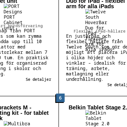
et unit
Duo for iPad - flexibel
arm för alla iPads
art bordsförvaring
kåp från PORT
Flexibel iPad-hållare
ns som kan rymma
En justerbar och
adda upp till 10
flexibel hållare från
lattor med
Twelve South som gör d
storlekar mellan 7
möjligt att placera iP
0 tum. En praktisk
i olika höjder och
ng för organiserad
vinklar – idealisk för
ing i skolor och
träning, arbete,
ag.
matlagning eller
underhållning.
Se detaljer
Se detal
6
brackets M -
Belkin Tablet Stage 2
ng kit - for tablet
k