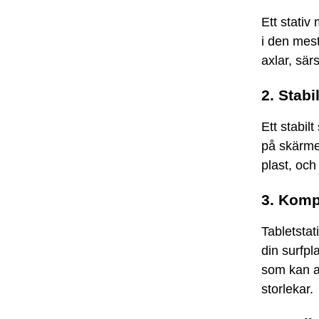
Ett stativ
i den mes
axlar, sär
2. Stabi
Ett stabilt
på skärmen
plast, och 
3. Kompa
Tabletstat
din surfpl
som kan an
storlekar.