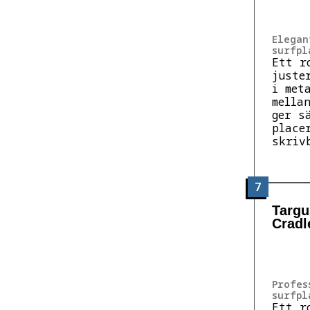
Elegan
surfpl
Ett r
juste
i met
mella
ger s
place
skriv
7
Targu
Cradl
Profes
surfpl
Ett r