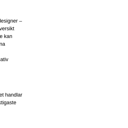
 designer –
versikt
re kan
rna
ativ
det handlar
ktigaste