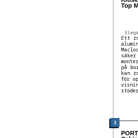
Top M
Eleg
Ett r
alumi
Maclo
säker
monte
på bo
kan r
för o
visni
stöde
3
PORT