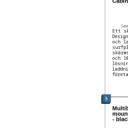
Cabin
Sm
Ett s
Desig
och l
surfp
skärm
och 1
lösni
laddn
föret
5
Multi
mounti
- blac