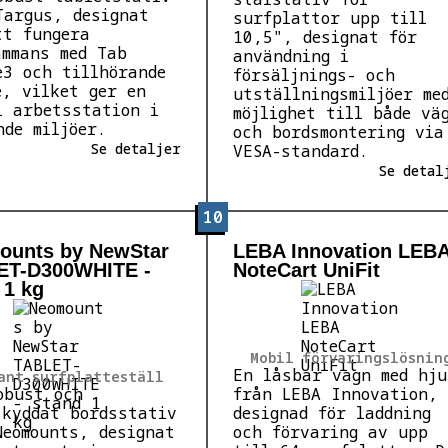
Targus, designat
surfplattor upp till
tt fungera
10,5", designat för
ammans med Tab
användning i
e3 och tillhörande
försäljnings- och
e, vilket ger en
utställningsmiljöer me
l arbetsstation i
möjlighet till både vä
nde miljöer.
och bordsmontering via
Se detaljer
VESA-standard.
Se detal
10
ounts by NewStar
LEBA Innovation LEB
ET-D300WHITE -
NoteCart UniFit
 1 kg
Mobil förvaringslösnin
En låsbar vagn med hju
ant surfplatteställ
obust och
från LEBA Innovation,
skyddat bordsstativ
designad för laddning
Neomounts, designat
och förvaring av upp