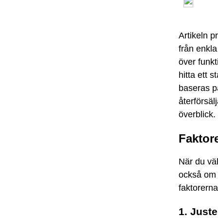
Artikeln p
från enkla 
över funkt
hitta ett 
baseras på
återförsäl
överblick.
Faktore
När du väl
också om e
faktorern
1. Just