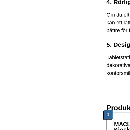
4. Rörli
Om du ofta
kan ett lä
bättre för
5. Desi
Tabletstat
dekorativa
kontorsmilj
Produk
1
MACL
Kiosk