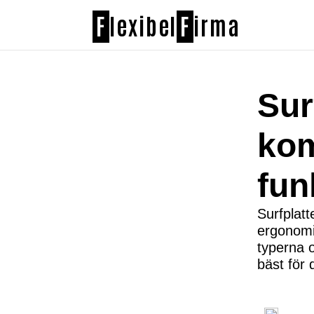
F
lexibel
F
irma
Sur
kom
fun
Surfplatt
ergonomis
typerna 
bäst för 