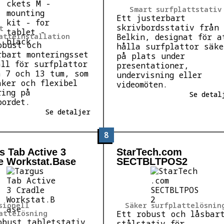
Smart surfplattstativ
Ett justerbart
skrivbordsstativ från
t
atteinstallation
Belkin, designat för a
obust och
hålla surfplattor säke
rbart monteringsset
på plats under
all för surfplattor
presentationer,
n 7 och 13 tum, som
undervisning eller
äker och flexibel
videomöten.
ring på
Se detal
bordet.
Se detaljer
8
s Tab Active 3
StarTech.com
e Workstat.Base
SECTBLTPOS2
sionell
Säker surfplattelösnin
attelösning
Ett robust och låsbar
obust tabletstativ
stålstativ för