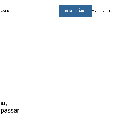
KOM IGÅNG
LAGER
Mitt konto
na,
 passar