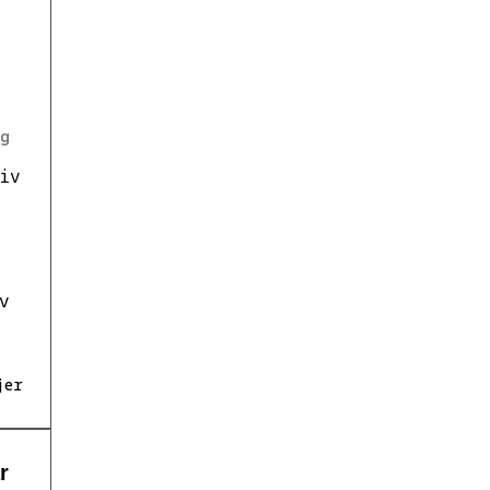
g
iv
v
jer
r