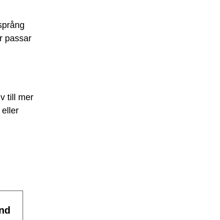
 språng
er passar
 till mer
eller
nd