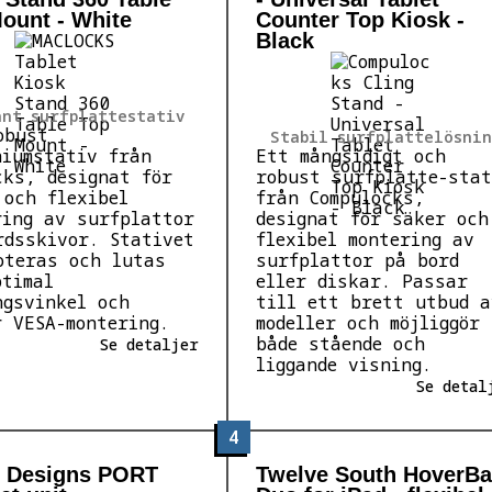
ount - White
Counter Top Kiosk -
Black
ant surfplattestativ
obust
Stabil surfplattelösnin
niumstativ från
Ett mångsidigt och
cks, designat för
robust surfplatte-stat
 och flexibel
från Compulocks,
ring av surfplattor
designat för säker och
rdsskivor. Stativet
flexibel montering av
oteras och lutas
surfplattor på bord
ptimal
eller diskar. Passar
ngsvinkel och
till ett brett utbud a
r VESA-montering.
modeller och möjliggör
både stående och
Se detaljer
liggande visning.
Se detal
4
 Designs PORT
Twelve South HoverBa