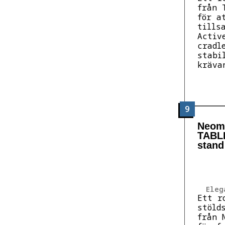
från 
för a
tills
Activ
cradl
stabi
kräva
9
Neom
TABL
stand
Eleg
Ett r
stöld
från 