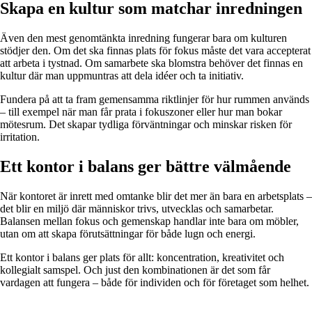
Skapa en kultur som matchar inredningen
Även den mest genomtänkta inredning fungerar bara om kulturen
stödjer den. Om det ska finnas plats för fokus måste det vara accepterat
att arbeta i tystnad. Om samarbete ska blomstra behöver det finnas en
kultur där man uppmuntras att dela idéer och ta initiativ.
Fundera på att ta fram gemensamma riktlinjer för hur rummen används
– till exempel när man får prata i fokuszoner eller hur man bokar
mötesrum. Det skapar tydliga förväntningar och minskar risken för
irritation.
Ett kontor i balans ger bättre välmående
När kontoret är inrett med omtanke blir det mer än bara en arbetsplats –
det blir en miljö där människor trivs, utvecklas och samarbetar.
Balansen mellan fokus och gemenskap handlar inte bara om möbler,
utan om att skapa förutsättningar för både lugn och energi.
Ett kontor i balans ger plats för allt: koncentration, kreativitet och
kollegialt samspel. Och just den kombinationen är det som får
vardagen att fungera – både för individen och för företaget som helhet.