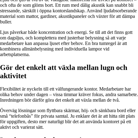
och ofta de som glöms bort. Ett rum med dålig akustik kan snabbt bli
stressande, särskilt i öppna kontorslandskap. Använd ljudabsorberande
material som mattor, gardiner, akustikpaneler och växter för att dämpa
buller.
Ljus påverkar både koncentration och energi. Se till att det finns gott
om dagsljus, och komplettera med justerbar belysning så att varje
medarbetare kan anpassa ljuset efter behov. En bra tumregel är att
kombinera allmänbelysning med individuella lampor vid
arbetsplatserna.
Gör det enkelt att växla mellan lugn och
aktivitet
Flexibilitet är nyckeln till ett välfungerande kontor. Medarbetare har
olika behov under dagen – vissa timmar kräver fokus, andra samarbete.
Inredningen bör därför göra det enkelt att växla mellan de två.
Överväg lösningar som flyttbara skärmar, höj- och sänkbara bord eller
små “telefonbås” för privata samtal. Ju enklare det är att hitta rätt plats
för uppgiften, desto mer naturligt blir det att använda kontoret på ett
aktivt och varierat sätt.