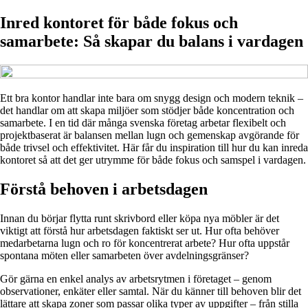
Inred kontoret för både fokus och
samarbete: Så skapar du balans i vardagen
Ett bra kontor handlar inte bara om snygg design och modern teknik –
det handlar om att skapa miljöer som stödjer både koncentration och
samarbete. I en tid där många svenska företag arbetar flexibelt och
projektbaserat är balansen mellan lugn och gemenskap avgörande för
både trivsel och effektivitet. Här får du inspiration till hur du kan inreda
kontoret så att det ger utrymme för både fokus och samspel i vardagen.
Förstå behoven i arbetsdagen
Innan du börjar flytta runt skrivbord eller köpa nya möbler är det
viktigt att förstå hur arbetsdagen faktiskt ser ut. Hur ofta behöver
medarbetarna lugn och ro för koncentrerat arbete? Hur ofta uppstår
spontana möten eller samarbeten över avdelningsgränser?
Gör gärna en enkel analys av arbetsrytmen i företaget – genom
observationer, enkäter eller samtal. När du känner till behoven blir det
lättare att skapa zoner som passar olika typer av uppgifter – från stilla