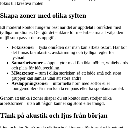
fokus till kreativa möten.
Skapa zoner med olika syften
Ett modernt kontor fungerar bäst när det är uppdelat i områden med
tydliga funktioner. Det gör det enklare för medarbetarna att välja den
miljö som passar deras uppgift.
Fokuszoner
– tysta områden där man kan arbeta ostört. Här bör
det finnas bra akustik, avskärmning och tydliga regler för
tystnad.
Samarbetszoner
– öppna ytor med flexibla möbler, whiteboards
och plats för idéutveckling.
Möteszoner
– rum i olika storlekar, så att både små och stora
grupper kan samlas utan att störa andra.
Avslappningszoner
– informella hörn med soffor eller
loungemöbler där man kan ta en paus eller ha spontana samtal.
Genom att tänka i zoner skapar du ett kontor som stödjer olika
arbetsformer – utan att någon känner sig störd eller trängd.
Tänk på akustik och ljus från början
Ljud och ljus är två av de viktigaste faktorerna för trivsel på kontoret –